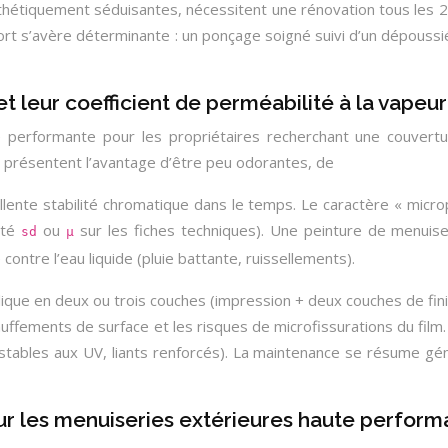
’esthétiquement séduisantes, nécessitent une rénovation tous les 
port s’avère déterminante : un ponçage soigné suivi d’un dépoussi
 leur coefficient de perméabilité à la vapeur
e performante pour les propriétaires recherchant une couvert
 présentent l’avantage d’être peu odorantes, de
ellente stabilité chromatique dans le temps. Le caractère « mi
oté
ou
sur les fiches techniques). Une peinture de menuise
sd
μ
 contre l’eau liquide (pluie battante, ruissellements).
ylique en deux ou trois couches (impression + deux couches de fi
échauffements de surface et les risques de microfissurations du f
tables aux UV, liants renforcés). La maintenance se résume gén
ur les menuiseries extérieures haute perfor