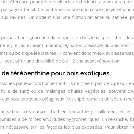
 de référence pour les menuiseries extérieures soumises à de t
passage intensif. Ce système associe une résine polyuréthane e
t aux rayures. On obtient ainsi une finition brillante ou satinée
 préparation rigoureuse du support et dans le respect strict des
 et, le cas échéant, une imprégnation préalable du bois sont i
s du bois que les lasures ; il convient donc mieux aux essences 
 peut offrir une durabilité de 8 à 12 ans avant rénovation.
ce de térébenthine pour bois exotiques
assiques par leur fonctionnement : ils ne créent pas de « peau » 
 d’huile de tung ou de mélanges d’huiles végétales, souvent di
 aux bois exotiques oléagineux (teck, ipé, cumaru) utilisés en me
 satiné, très naturel, tout en limitant le grisaillement et les
s soumises à de fortes amplitudes hygrométriques. En revanche, s
nt nécessaire sur les façades les plus exposées. Pour obtenir un