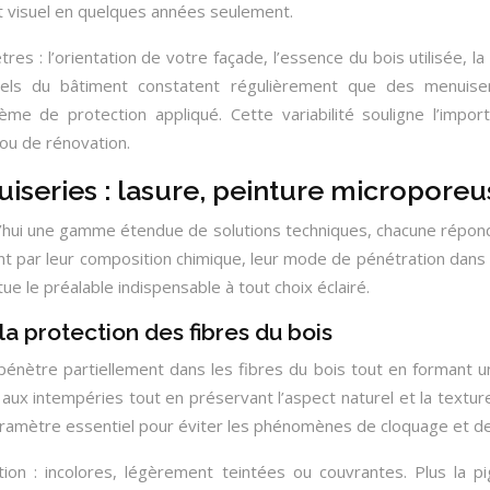
 visuel en quelques années seulement.
es : l’orientation de votre façade, l’essence du bois utilisée, la
ionnels du bâtiment constatent régulièrement que des menui
tème de protection appliqué. Cette variabilité souligne l’im
ou de rénovation.
uiseries : lasure, peinture microporeu
’hui une gamme étendue de solutions techniques, chacune répon
nt par leur composition chimique, leur mode de pénétration dans
 le préalable indispensable à tout choix éclairé.
la protection des fibres du bois
pénètre partiellement dans les fibres du bois tout en formant u
aux intempéries tout en préservant l’aspect naturel et la textur
aramètre essentiel pour éviter les phénomènes de cloquage et d
ion : incolores, légèrement teintées ou couvrantes. Plus la p