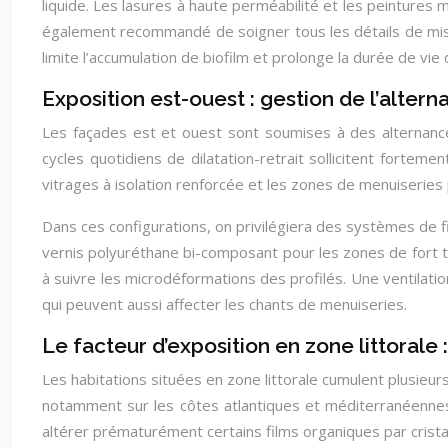
liquide. Les lasures à haute perméabilité et les peintures m
également recommandé de soigner tous les détails de mis
limite l’accumulation de biofilm et prolonge la durée de vie de
Exposition est-ouest : gestion de l’alte
Les façades est et ouest sont soumises à des alternance
cycles quotidiens de dilatation-retrait sollicitent fortemen
vitrages à isolation renforcée et les zones de menuiseries
Dans ces configurations, on privilégiera des systèmes de fi
vernis polyuréthane bi-composant pour les zones de fort tr
à suivre les microdéformations des profilés. Une ventilati
qui peuvent aussi affecter les chants de menuiseries.
Le facteur d’exposition en zone littorale 
Les habitations situées en zone littorale cumulent plusieu
notamment sur les côtes atlantiques et méditerranéennes.
altérer prématurément certains films organiques par cristal