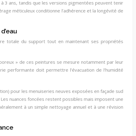
2 à 3 ans, tandis que les versions pigmentées peuvent tenir
érage méticuleux conditionne l’adhérence et la longévité de
 d’eau
ure totale du support tout en maintenant ses propriétés
croporeux » de ces peintures se mesure notamment par leur
rie performante doit permettre l’évacuation de l’humidité
nition) pour les menuiseries neuves exposées en façade sud
ilm. Les nuances foncées restent possibles mais imposent une
éralement à un simple nettoyage annuel et à une révision
mance