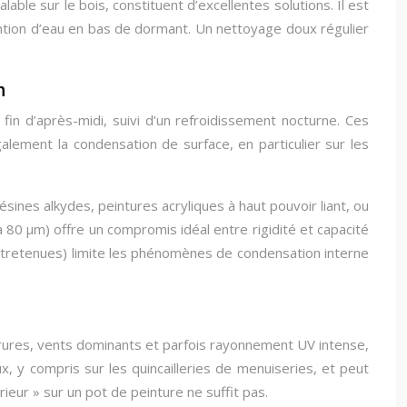
able sur le bois, constituent d’excellentes solutions. Il est
tion d’eau en bas de dormant. Un nettoyage doux régulier
n
n d’après-midi, suivi d’un refroidissement nocturne. Ces
 également la condensation de surface, en particulier sur les
sines alkydes, peintures acryliques à haut pouvoir liant, ou
 80 μm) offre un compromis idéal entre rigidité et capacité
entretenues) limite les phénomènes de condensation interne
lorures, vents dominants et parfois rayonnement UV intense,
 y compris sur les quincailleries de menuiseries, et peut
ieur » sur un pot de peinture ne suffit pas.