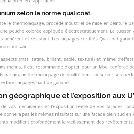
ant la première application.
nium selon la norme qualicoat
este le thermolaquage, procédé industriel de mise en peinture pa
une poudre colorée appliquée électrostatiquement. La cuisson à
s adhérent et résistant. Les laquages certifiés Qualicoat garant
ouillard salin.
’aspects (mat, satiné, brillant, sablé, texturé) et même d’effets 
marins, il est recommandé d’opter pour un label renforcé de 
is par an), un thermolaquage de qualité peut conserver ses perfo
 certains laquages haut de gamme.
tion géographique et l’exposition aux 
on de vos menuiseries et l’exposition réelle de vos façades cond
donnera pas les mêmes résultats sur une façade plein sud en Pr
nants modifient profondément le vieillissement des revêtements