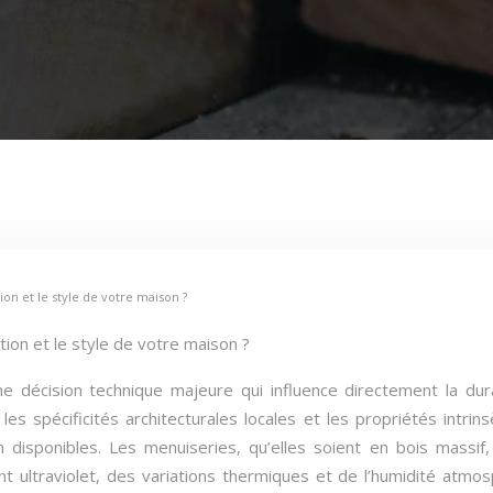
ion et le style de votre maison ?
ition et le style de votre maison ?
ne décision technique majeure qui influence directement la dur
 les spécificités architecturales locales et les propriétés intr
disponibles. Les menuiseries, qu’elles soient en bois massif
ultraviolet, des variations thermiques et de l’humidité atmosp