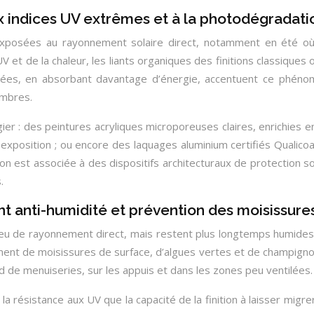
x indices UV extrêmes et à la photodégradati
exposées au rayonnement solaire direct, notamment en été où
 et de la chaleur, les liants organiques des finitions classiques 
oncées, en absorbant davantage d’énergie, accentuent ce phé
ombres.
légier : des peintures acryliques microporeuses claires, enrichies
position ; ou encore des laquages aluminium certifiés Qualicoat
ion est associée à des dispositifs architecturaux de protection so
.
t anti-humidité et prévention des moisissure
 peu de rayonnement direct, mais restent plus longtemps humides 
nt de moisissures de surface, d’algues vertes et de champignon
de menuiseries, sur les appuis et dans les zones peu ventilées.
 la résistance aux UV que la capacité de la finition à laisser migr