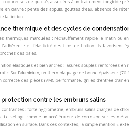
icroporeuses de qualité, associées à un traitement fongicide préal
e en œuvre : pente des appuis, gouttes d’eau, absence de réten
 la finition.
rnance thermique et des cycles de condensatio
s thermiques marquées : réchauffement rapide le matin ou en fi
t l’adhérence et l’élasticité des films de finition. Ils favorisent
 proches des baies.
nition élastiques et bien ancrés : lasures souples renforcées en ré
afic. Sur l’aluminium, un thermolaquage de bonne épaisseur (70 à
on correcte des pièces (VMC performante, grilles d’entrée d’air 
: protection contre les embruns salins
rs contraintes : forte hygrométrie, embruns salins chargés de ch
 Le sel agit comme un accélérateur de corrosion sur les métaux,
lisation en surface. Dans ces contextes, la simple mention « extér