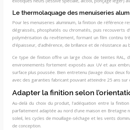
exotiques neufs (lessive spéciale, alcool, ponçage léger) av
Le thermolaquage des menuiseries alumi
Pour les menuiseries aluminium, la finition de référence r
dégraissés, phosphatés ou chromatés, puis recouverts d’
polymérisation du revêtement, formant un film continu trè
d’épaisseur, d’adhérence, de brillance et de résistance au br
Ce type de finition offre un large choix de teintes RAL, d
environnements fortement exposés aux UV et aux embruns 
surface plus poussée. Bien entretenu (lavage doux deux fo
avec des garanties fabricant pouvant atteindre 25 ans sur
Adapter la finition selon l’orienta
Au-delà du choix du produit, l’adéquation entre la finiti
parfaitement adaptée au nord d’une maison en Bretagne ne 
soleil, les cycles de mouillage-séchage et les vents domi
de conception.