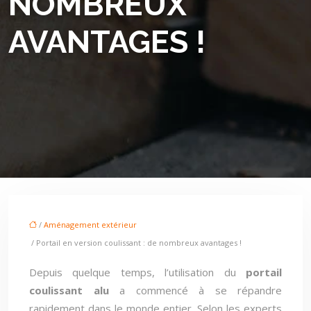
NOMBREUX
AVANTAGES !
/
Aménagement extérieur
/ Portail en version coulissant : de nombreux avantages !
Depuis quelque temps, l’utilisation du
portail
coulissant alu
a commencé à se répandre
rapidement dans le monde entier. Selon les experts